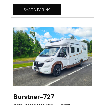
SAADA PÄRING
Bürstner-727
Meie kaasaegses ning küllusliku