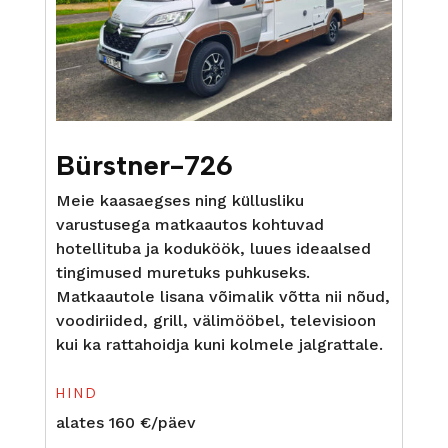
Bürstner-726
Meie kaasaegses ning küllusliku
varustusega matkaautos kohtuvad
hotellituba ja koduköök, luues ideaalsed
tingimused muretuks puhkuseks.
Matkaautole lisana võimalik võtta nii nõud,
voodiriided, grill, välimööbel, televisioon
kui ka rattahoidja kuni kolmele jalgrattale.
HIND
alates 160 €/päev