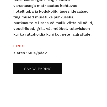
varustusega matkaautos kohtuvad
hotellituba ja koduköök, luues ideaalsed
tingimused muretuks puhkuseks.
Matkaautole lisana võimalik võtta nii nõud,
voodiriided, grill, välimööbel, televisioon
kui ka rattahoidja kuni kolmele jalgrattale.
HIND
alates 160 €/päev
SAADA PÄRING