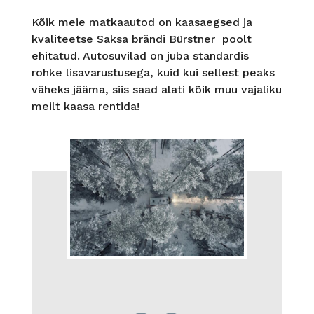
Kõik meie matkaautod on kaasaegsed ja
kvaliteetse Saksa brändi Bürstner poolt
ehitatud. Autosuvilad on juba standardis
rohke lisavarustusega, kuid kui sellest peaks
väheks jääma, siis saad alati kõik muu vajaliku
meilt kaasa rentida!